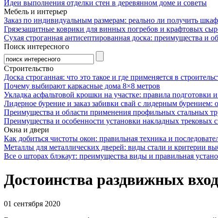
Идеи выполнения отделки стен в деревянном доме и советы
Мебель и интерьер
Заказ по индивидуальным размерам: реально ли получить шкаф
Грязезащитные коврики для винных погребов и крафтовых сыр
Сухая строганная антисептированная доска: преимущества и о
Поиск интересного
Строительство
Доска строганная: что это такое и где применяется в строительс
Почему выбирают каркасные дома 8×8 метров
Укладка асфальтовой крошки на участке: правила подготовки 
Лидерное бурение и заказ забивки свай с лидерным бурением: 
Преимущества и области применения профильных стальных тр
Преимущества и особенности установки накладных трековых с
Окна и двери
Как добиться чистоты окон: правильная техника и последовате
Металлы для металлических дверей: виды стали и критерии вы
Все о шторах блэкаут: преимущества виды и правильная устан
Достоинства раздвижных вход
01 сентября 2020