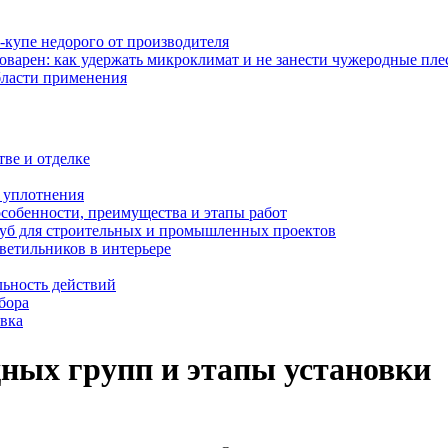
-купе недорого от производителя
оварен: как удержать микроклимат и не занести чужеродные пл
бласти применения
тве и отделке
и уплотнения
особенности, преимущества и этапы работ
уб для строительных и промышленных проектов
ветильников в интерьере
льность действий
бора
овка
ных групп и этапы установки