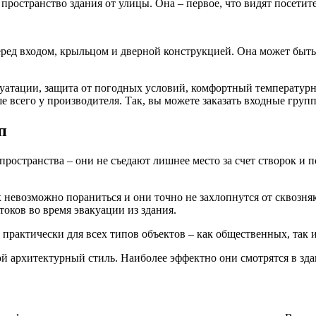
пространство здания от улицы. Она – первое, что видят посетит
ред входом, крыльцом и дверной конструкцией. Она может быть
уатации, защита от погодных условий, комфортный температурн
 всего у производителя. Так, вы можете заказать входные гру
п
остранства – они не съедают лишнее место за счет створок и 
х невозможно пораниться и они точно не захлопнутся от сквозня
оков во время эвакуации из здания.
рактически для всех типов объектов – как общественных, так 
ой архитектурный стиль. Наиболее эффектно они смотрятся в зда