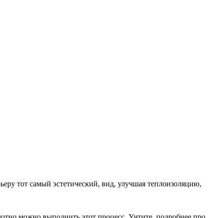
рьеру тот самый эстетический, вид, улучшая теплоизоляцию,
амотно можно выполнить этот процесс. Учтите, подробнее про