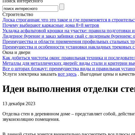
Поиск интересного
Строительство
Доска строганная: что это такое и где применяется в строительс
Почему выбирают каркасные дома 8×8 метров
Укладка асфальтовой крошки на участке: правила подготовки 
Лидерное бурение и заказ забивки свай с лидерным бурением: 
Преимущества и области применения профильных стальных тр
Преимущества и особенности установки накладных трековых с
Окна и двери
Как добиться чистоты окон: правильная техника и последовате
Металлы для металлических дверей: виды стали и критерии вы
Все о шторах блэкаут: преимущества виды и правильная устан
Услуги электрика заказать
вот здесь
. Выгодные цены и качеств
Идеи выполнения отделки сте
13 декабря 2023
Отделка стен в деревянном доме – представляет собой, действ
звукоизоляцию помещения.
В данной статье хочется внимательно рассмотреть все плюсы от