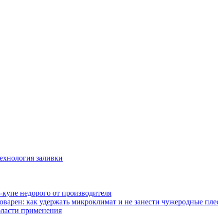
технология заливки
-купе недорого от производителя
оварен: как удержать микроклимат и не занести чужеродные пл
бласти применения