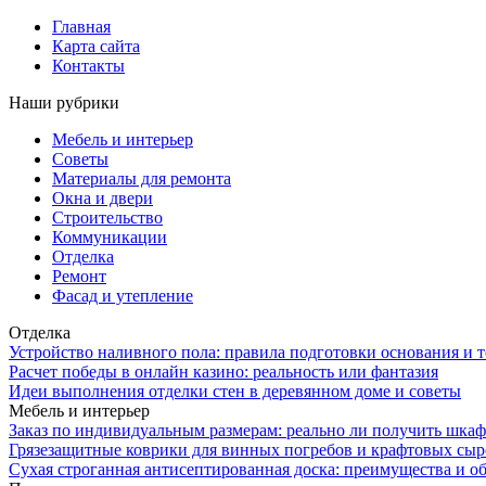
Главная
Карта сайта
Контакты
Наши рубрики
Мебель и интерьер
Советы
Материалы для ремонта
Окна и двери
Строительство
Коммуникации
Отделка
Ремонт
Фасад и утепление
Отделка
Устройство наливного пола: правила подготовки основания и 
Расчет победы в онлайн казино: реальность или фантазия
Идеи выполнения отделки стен в деревянном доме и советы
Мебель и интерьер
Заказ по индивидуальным размерам: реально ли получить шкаф
Грязезащитные коврики для винных погребов и крафтовых сыр
Сухая строганная антисептированная доска: преимущества и о