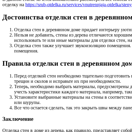
отделку на
https://srub-otdelka.ru/services/vnutrennjaja-otdelka/steny
Достоинства отделки стен в деревянном
Отделка стен в деревянном доме придает интерьеру уют
Нельзя не добавить, стены из дерева отличаются хорош
использовать те или иные материалы для отделки стен, на
Отделка стен также улучшает звукоизоляцию помещения.
помещения.
Правила отделки стен в деревянном до
Перед отделкой стен необходимо тщательно подготовить 
трещин и сколов и исправьте их при необходимости.
Теперь, необходимо выбрать материалы, предусмотрены д
учесть характеристики каждого материала, например, таки
Установите выбранные материалы на стены в соответстви
или шурупы.
Все что остается сделать, так это закрыть швы между па
Заключение
Отделка стен в доме из дерева, как правило, представляет соб