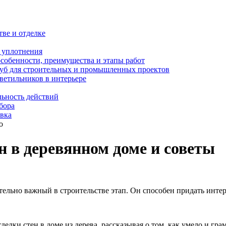
тве и отделке
и уплотнения
особенности, преимущества и этапы работ
уб для строительных и промышленных проектов
ветильников в интерьере
льность действий
бора
овка
о
н в деревянном доме и советы
ительно важный в строительстве этап. Он способен придать инте
делки стен в доме из дерева, рассказывая о том, как умело и гр