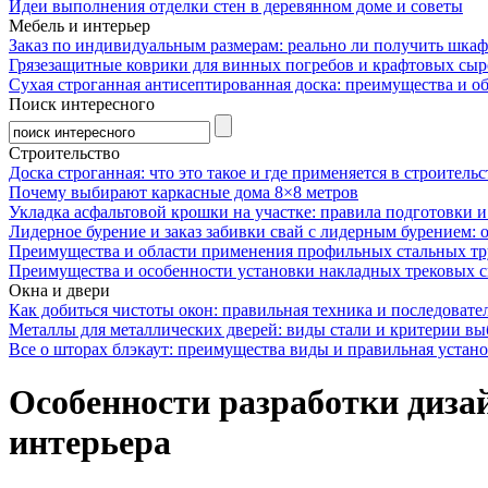
Идеи выполнения отделки стен в деревянном доме и советы
Мебель и интерьер
Заказ по индивидуальным размерам: реально ли получить шкаф
Грязезащитные коврики для винных погребов и крафтовых сыр
Сухая строганная антисептированная доска: преимущества и о
Поиск интересного
Строительство
Доска строганная: что это такое и где применяется в строительс
Почему выбирают каркасные дома 8×8 метров
Укладка асфальтовой крошки на участке: правила подготовки 
Лидерное бурение и заказ забивки свай с лидерным бурением: 
Преимущества и области применения профильных стальных тр
Преимущества и особенности установки накладных трековых с
Окна и двери
Как добиться чистоты окон: правильная техника и последовате
Металлы для металлических дверей: виды стали и критерии вы
Все о шторах блэкаут: преимущества виды и правильная устан
Особенности разработки диза
интерьера