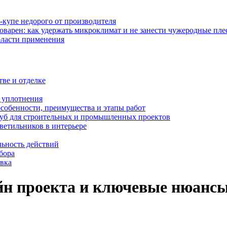
-купе недорого от производителя
оварен: как удержать микроклимат и не занести чужеродные пл
бласти применения
тве и отделке
и уплотнения
особенности, преимущества и этапы работ
уб для строительных и промышленных проектов
ветильников в интерьере
льность действий
бора
овка
йн проекта и ключевые нюансы