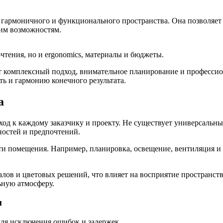
и гармоничного и функционального пространства. Она позволяет
ким возможностям.
чтения, но и ergonomics, материалы и бюджеты.
 комплексный подход, внимательное планирование и профессион
ть и гармонию конечного результата.
а
од к каждому заказчику и проекту. Не существует универсальны
ностей и предпочтений.
ти помещения. Например, планировка, освещение, вентиляция и
алов и цветовых решений, что влияет на восприятие пространств
ьную атмосферу.
и
для исключения ошибок и задержек.