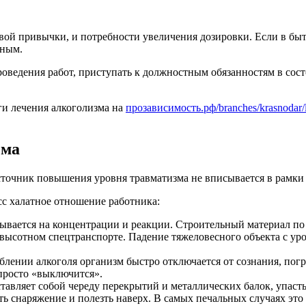
ой привычки, и потребности увеличения дозировки. Если в быт
сным.
роведения работ, приступать к должностным обязанностям в сос
уги лечения алкоголизма на
прозависимость.рф/branches/krasnodar/l
зма
сточник повышения уровня травматизма не вписывается в рамки
с халатное отношение работника:
ывается на концентрации и реакции. Строительный материал по
на высотном спецтранспорте. Падение тяжеловесного объекта с 
лении алкоголя организм быстро отключается от сознания, погр
просто «выключится».
тавляет собой череду перекрытий и металлических балок, упасть
ть снаряжение и полезть наверх. В самых печальных случаях это