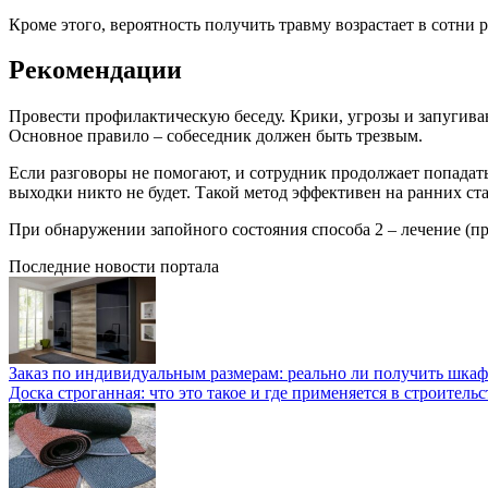
Кроме этого, вероятность получить травму возрастает в сотни 
Рекомендации
Провести профилактическую беседу. Крики, угрозы и запугива
Основное правило – собеседник должен быть трезвым.
Если разговоры не помогают, и сотрудник продолжает попадатьс
выходки никто не будет. Такой метод эффективен на ранних с
При обнаружении запойного состояния способа 2 – лечение (пр
Последние новости портала
Заказ по индивидуальным размерам: реально ли получить шкаф
Доска строганная: что это такое и где применяется в строительс