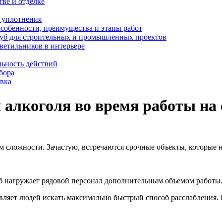
тве и отделке
и уплотнения
особенности, преимущества и этапы работ
уб для строительных и промышленных проектов
ветильников в интерьере
льность действий
бора
овка
 алкоголя во время работы на
 сложности. Зачастую, встречаются срочные объекты, которые н
аб нагружает рядовой персонал дополнительным объемом работы
вляет людей искать максимально быстрый способ расслабления. 