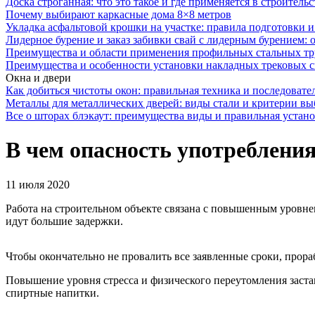
Доска строганная: что это такое и где применяется в строительс
Почему выбирают каркасные дома 8×8 метров
Укладка асфальтовой крошки на участке: правила подготовки 
Лидерное бурение и заказ забивки свай с лидерным бурением: 
Преимущества и области применения профильных стальных тр
Преимущества и особенности установки накладных трековых с
Окна и двери
Как добиться чистоты окон: правильная техника и последовате
Металлы для металлических дверей: виды стали и критерии вы
Все о шторах блэкаут: преимущества виды и правильная устан
В чем опасность употребления
11 июля 2020
Работа на строительном объекте связана с повышенным уровнем
идут большие задержки.
Чтобы окончательно не провалить все заявленные сроки, прор
Повышение уровня стресса и физического переутомления заста
спиртные напитки.