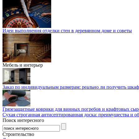
Идеи выполнения отделки стен в деревянном доме и советы
Мебель и интерьер
Заказ по индивидуальным размерам: реально ли получить шкаф
Грязезащитные коврики для винных погребов и крафтовых сыр
Сухая строганная антисептированная доска: преимущества и о
Поиск интересного
Строительство