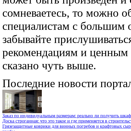
сомневаетесь, то можно о
специалистам с большим о
забывайте прислушиватьс
рекомендациям и ценным 
сказано чуть выше.
Последние новости порта
Заказ по индивидуальным размерам: реально ли получить шкаф
Доска строганная: что это такое и где применяется в строительс
Грязезащитные коврики для винных погребов и крафтовых сыр