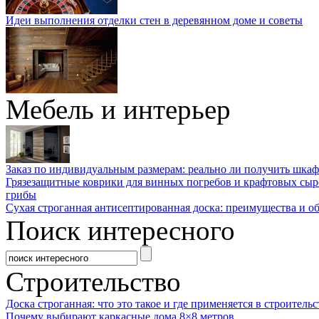
Идеи выполнения отделки стен в деревянном доме и советы
Мебель и интерьер
Заказ по индивидуальным размерам: реально ли получить шкаф
Грязезащитные коврики для винных погребов и крафтовых сыр
грибы
Сухая строганная антисептированная доска: преимущества и о
Поиск интересного
Строительство
Доска строганная: что это такое и где применяется в строительс
Почему выбирают каркасные дома 8×8 метров