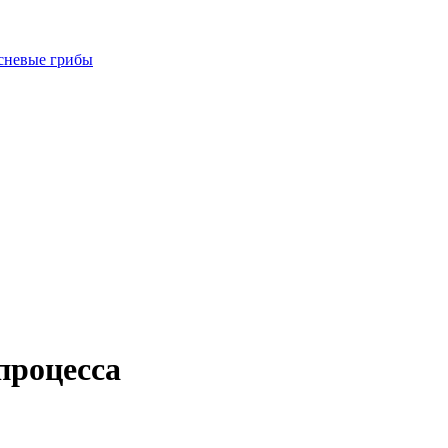
есневые грибы
процесса