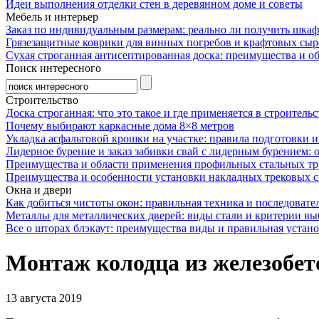
Идеи выполнения отделки стен в деревянном доме и советы
Мебель и интерьер
Заказ по индивидуальным размерам: реально ли получить шкаф
Грязезащитные коврики для винных погребов и крафтовых сыр
Сухая строганная антисептированная доска: преимущества и о
Поиск интересного
Строительство
Доска строганная: что это такое и где применяется в строительс
Почему выбирают каркасные дома 8×8 метров
Укладка асфальтовой крошки на участке: правила подготовки 
Лидерное бурение и заказ забивки свай с лидерным бурением: 
Преимущества и области применения профильных стальных тр
Преимущества и особенности установки накладных трековых с
Окна и двери
Как добиться чистоты окон: правильная техника и последовате
Металлы для металлических дверей: виды стали и критерии вы
Все о шторах блэкаут: преимущества виды и правильная устан
Монтаж колодца из железобет
13 августа 2019