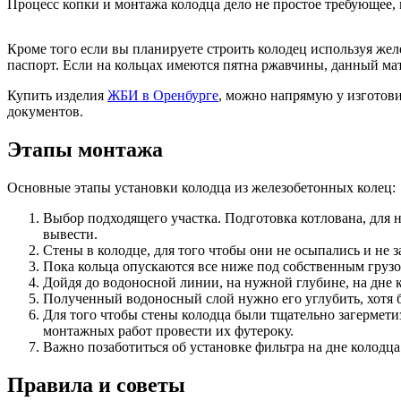
Процесс копки и монтажа колодца дело не простое требующее, 
Кроме того если вы планируете строить колодец используя же
паспорт. Если на кольцах имеются пятна ржавчины, данный мат
Купить изделия
ЖБИ в Оренбурге
, можно напрямую у изготови
документов.
Этапы монтажа
Основные этапы установки колодца из железобетонных колец:
Выбор подходящего участка. Подготовка котлована, для н
вывести.
Стены в колодце, для того чтобы они не осыпались и не 
Пока кольца опускаются все ниже под собственным грузо
Дойдя до водоносной линии, на нужной глубине, на дне к
Полученный водоносный слой нужно его углубить, хотя б
Для того чтобы стены колодца были тщательно загермет
монтажных работ провести их футероку.
Важно позаботиться об установке фильтра на дне колодц
Правила и советы