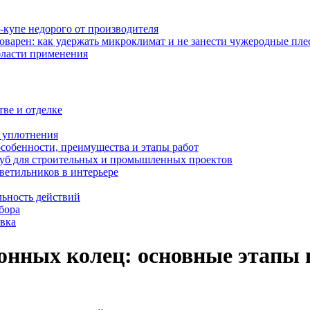
-купе недорого от производителя
оварен: как удержать микроклимат и не занести чужеродные пл
бласти применения
тве и отделке
и уплотнения
особенности, преимущества и этапы работ
уб для строительных и промышленных проектов
ветильников в интерьере
льность действий
бора
овка
онных колец: основные этапы 