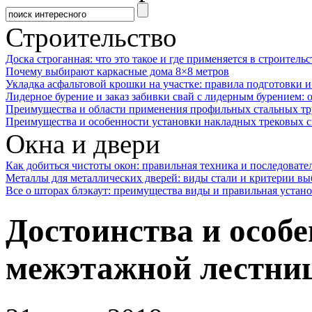
Строительство
Доска строганная: что это такое и где применяется в строительс
Почему выбирают каркасные дома 8×8 метров
Укладка асфальтовой крошки на участке: правила подготовки 
Лидерное бурение и заказ забивки свай с лидерным бурением: 
Преимущества и области применения профильных стальных тр
Преимущества и особенности установки накладных трековых с
Окна и двери
Как добиться чистоты окон: правильная техника и последовате
Металлы для металлических дверей: виды стали и критерии вы
Все о шторах блэкаут: преимущества виды и правильная устан
Достоинства и особе
межэтажной лестниц