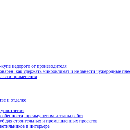
-купе недорого от производителя
оварен: как удержать микроклимат и не занести чужеродные пл
бласти применения
тве и отделке
и уплотнения
особенности, преимущества и этапы работ
уб для строительных и промышленных проектов
ветильников в интерьере