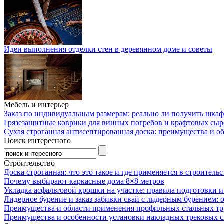
Идеи выполнения отделки стен в деревянном доме и советы
Мебель и интерьер
Заказ по индивидуальным размерам: реально ли получить шкаф
Грязезащитные коврики для винных погребов и крафтовых сыр
Сухая строганная антисептированная доска: преимущества и о
Поиск интересного
Строительство
Доска строганная: что это такое и где применяется в строительс
Почему выбирают каркасные дома 8×8 метров
Укладка асфальтовой крошки на участке: правила подготовки 
Лидерное бурение и заказ забивки свай с лидерным бурением: 
Преимущества и области применения профильных стальных тр
Преимущества и особенности установки накладных трековых с