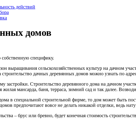
льность действий
бора
овка
янных домов
ю собственную специфику.
езон выращивания сельскохозяйственных культур на дачном участ
а строительство дачных деревянных домов можно узнать по адре
ему застройки. Строительство деревянного дома на дачном участ
 жилая мансарда, баня, терраса, зимний сад и так далее. Возвод
дома в специальной строительной фирме, то дом может быть пост
мов предпочитают вовсе не делать никакой отделки, ведь натур
льства – брус или бревно, будет конечная стоимость строительст