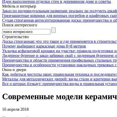
Идеи выполнения отделки стен в деревянном доме и советы
Мебель и интерьер
Заказ по индивидуальным размерам: реально ли получить шкаф
Грязезащитные коврики для винных погребов и крафтовых сыр
Сухая строганная антисептированная доска: преимущества и о
Поиск интересного
Строительство
Доска строганная: что это такое и где применяется в строительс
Почему выбирают каркасные дома 8×8 метров
Укладка асфальтовой крошки на участке: правила подготовки 
Лидерное бурение и заказ забивки свай с лидерным бурением: 
Преимущества и области применения профильных стальных тр
Преимущества и особенности установки накладных трековых с
Окна и двери
Как добиться чистоты окон: правильная техника и последовате
Металлы для металлических дверей: виды стали и критерии вы
Все о шторах блэкаут: преимущества виды и правильная устан
Современные модели керамич
16 апреля 2018