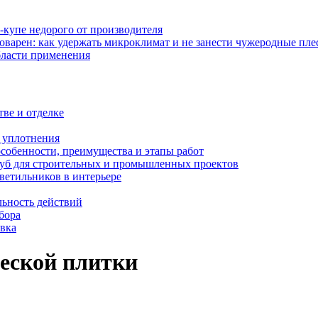
-купе недорого от производителя
оварен: как удержать микроклимат и не занести чужеродные пл
бласти применения
тве и отделке
и уплотнения
особенности, преимущества и этапы работ
уб для строительных и промышленных проектов
ветильников в интерьере
льность действий
бора
овка
еской плитки