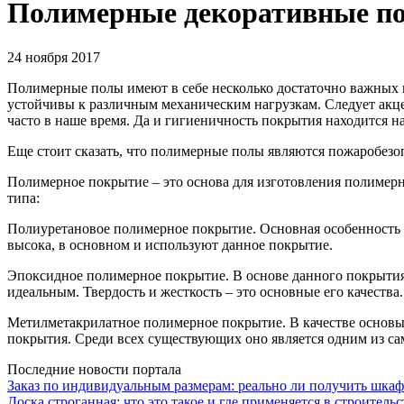
Полимерные декоративные п
24 ноября 2017
Полимерные полы имеют в себе несколько достаточно важных п
устойчивы к различным механическим нагрузкам. Следует акцен
часто в наше время. Да и гигиеничность покрытия находится н
Еще стоит сказать, что полимерные полы являются пожаробез
Полимерное покрытие – это основа для изготовления полимерны
типа:
Полиуретановое полимерное покрытие. Основная особенность д
высока, в основном и используют данное покрытие.
Эпоксидное полимерное покрытие. В основе данного покрытия 
идеальным. Твердость и жесткость – это основные его качества.
Метилметакрилатное полимерное покрытие. В качестве основы
покрытия. Среди всех существующих оно является одним из са
Последние новости портала
Заказ по индивидуальным размерам: реально ли получить шкаф
Доска строганная: что это такое и где применяется в строительс