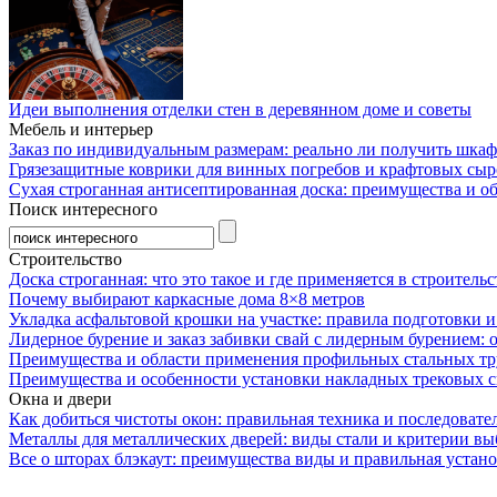
Идеи выполнения отделки стен в деревянном доме и советы
Мебель и интерьер
Заказ по индивидуальным размерам: реально ли получить шкаф
Грязезащитные коврики для винных погребов и крафтовых сыр
Сухая строганная антисептированная доска: преимущества и о
Поиск интересного
Строительство
Доска строганная: что это такое и где применяется в строительс
Почему выбирают каркасные дома 8×8 метров
Укладка асфальтовой крошки на участке: правила подготовки 
Лидерное бурение и заказ забивки свай с лидерным бурением: 
Преимущества и области применения профильных стальных тр
Преимущества и особенности установки накладных трековых с
Окна и двери
Как добиться чистоты окон: правильная техника и последовате
Металлы для металлических дверей: виды стали и критерии вы
Все о шторах блэкаут: преимущества виды и правильная устан