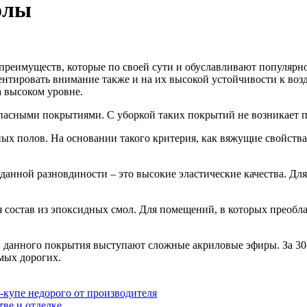
олы
реимуществ, которые по своей сути и обуславливают популярно
тировать внимание также и на их высокой устойчивости к возде
а высоком уровне.
опасными покрытиями. С уборкой таких покрытий не возникает 
х полов. На основании такого критерия, как вяжущие свойства,
анной разновдиности – это высокие эластические качества. Для
состав из эпоксидных смол. Для помещений, в которых преобла
 данного покрытия выступают сложные акриловые эфиры. За 30-
мых дорогих.
-купе недорого от производителя
тве и отделке