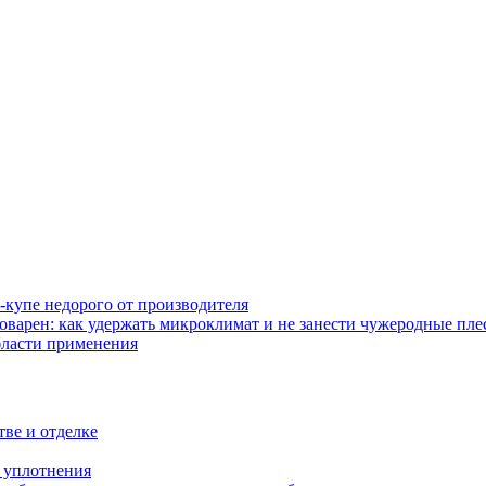
-купе недорого от производителя
оварен: как удержать микроклимат и не занести чужеродные пл
бласти применения
тве и отделке
и уплотнения