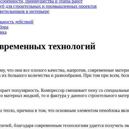
особенности, преимущества и этапы работ
уб для строительных и промышленных проектов
ветильников в интерьере
льность действий
бора
овка
овременных технологий
му, что они все плохого качества, напротив, современные матер
 их большого количества и разнообразия. При том при всем, бол
ирает популярность. Компрессор смешивает пену со специальны
о материал жидкий, то и фактура у данного строительного мате
 тепло, причина в том, что основным элементом пеноблока являе
рпичей, благодаря современным технологиям удается получить э