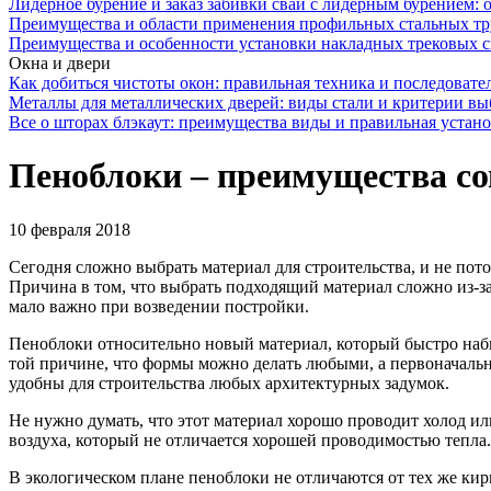
Лидерное бурение и заказ забивки свай с лидерным бурением: 
Преимущества и области применения профильных стальных тр
Преимущества и особенности установки накладных трековых с
Окна и двери
Как добиться чистоты окон: правильная техника и последовате
Металлы для металлических дверей: виды стали и критерии вы
Все о шторах блэкаут: преимущества виды и правильная устан
Пеноблоки – преимущества с
10 февраля 2018
Сегодня сложно выбрать материал для строительства, и не пото
Причина в том, что выбрать подходящий материал сложно из-за
мало важно при возведении постройки.
Пеноблоки относительно новый материал, который быстро наб
той причине, что формы можно делать любыми, а первоначальн
удобны для строительства любых архитектурных задумок.
Не нужно думать, что этот материал хорошо проводит холод или
воздуха, который не отличается хорошей проводимостью тепла.
В экологическом плане пеноблоки не отличаются от тех же ки