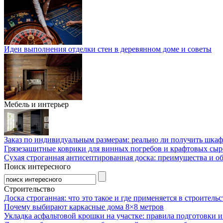
Идеи выполнения отделки стен в деревянном доме и советы
Мебель и интерьер
Заказ по индивидуальным размерам: реально ли получить шкаф
Грязезащитные коврики для винных погребов и крафтовых сыр
Сухая строганная антисептированная доска: преимущества и о
Поиск интересного
Строительство
Доска строганная: что это такое и где применяется в строительс
Почему выбирают каркасные дома 8×8 метров
Укладка асфальтовой крошки на участке: правила подготовки 