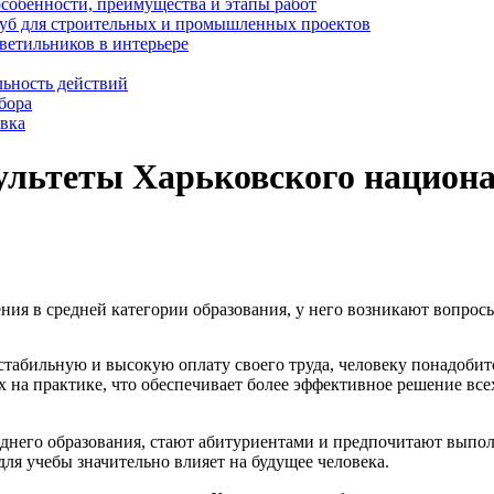
особенности, преимущества и этапы работ
уб для строительных и промышленных проектов
ветильников в интерьере
льность действий
бора
овка
ультеты Харьковского национа
ия в средней категории образования, у него возникают вопросы
табильную и высокую оплату своего труда, человеку понадобитс
х на практике, что обеспечивает более эффективное решение вс
днего образования, стают абитуриентами и предпочитают выпол
ля учебы значительно влияет на будущее человека.