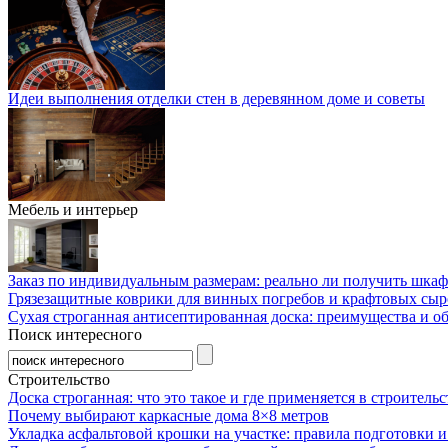
Идеи выполнения отделки стен в деревянном доме и советы
Мебель и интерьер
Заказ по индивидуальным размерам: реально ли получить шкаф
Грязезащитные коврики для винных погребов и крафтовых сыр
Сухая строганная антисептированная доска: преимущества и о
Поиск интересного
Строительство
Доска строганная: что это такое и где применяется в строительс
Почему выбирают каркасные дома 8×8 метров
Укладка асфальтовой крошки на участке: правила подготовки 