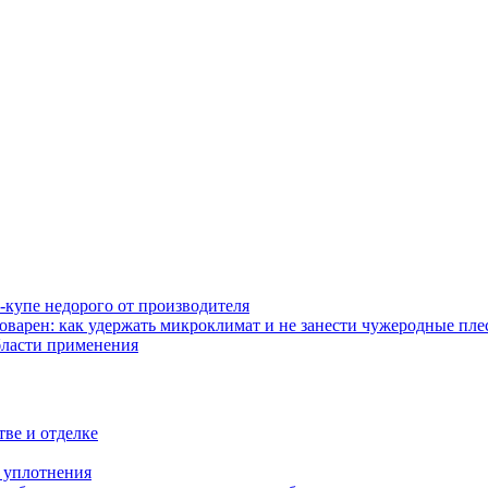
-купе недорого от производителя
оварен: как удержать микроклимат и не занести чужеродные пл
бласти применения
тве и отделке
и уплотнения