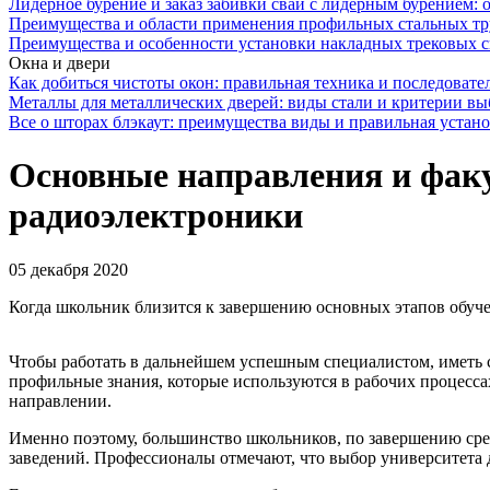
Лидерное бурение и заказ забивки свай с лидерным бурением: 
Преимущества и области применения профильных стальных тр
Преимущества и особенности установки накладных трековых с
Окна и двери
Как добиться чистоты окон: правильная техника и последовате
Металлы для металлических дверей: виды стали и критерии вы
Все о шторах блэкаут: преимущества виды и правильная устан
Основные направления и фак
радиоэлектроники
05 декабря 2020
Когда школьник близится к завершению основных этапов обучен
Чтобы работать в дальнейшем успешным специалистом, иметь с
профильные знания, которые используются в рабочих процесса
направлении.
Именно поэтому, большинство школьников, по завершению сре
заведений. Профессионалы отмечают, что выбор университета д