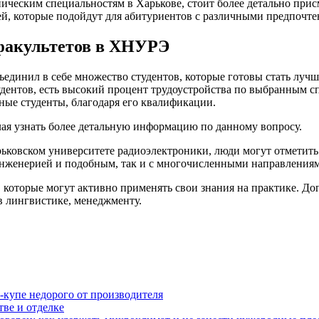
ническим специальностям в Харькове, стоит более детально при
й, которые подойдут для абитуриентов с различными предпочте
факультетов в ХНУРЭ
единил в себе множество студентов, которые готовы стать лу
удентов, есть высокий процент трудоустройства по выбранным 
жные студенты, благодаря его квалификации.
ая узнать более детальную информацию по данному вопросу.
рьковском университете радиоэлектроники, люди могут отметит
 инженерией и подобным, так и с многочисленными направления
, которые могут активно применять свои знания на практике. 
в лингвистике, менеджменту.
-купе недорого от производителя
тве и отделке