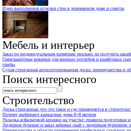
Идеи выполнения отделки стен в деревянном доме и советы
Мебель и интерьер
Заказ по индивидуальным размерам: реально ли получить шкаф
Грязезащитные коврики для винных погребов и крафтовых сыр
грибы
Сухая строганная антисептированная доска: преимущества и о
Поиск интересного
Строительство
Доска строганная: что это такое и где применяется в строительс
Почему выбирают каркасные дома 8×8 метров
Укладка асфальтовой крошки на участке: правила подготовки 
Лидерное бурение и заказ забивки свай с лидерным бурением: 
Преимущества и области применения профильных стальных тр