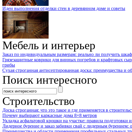
Идеи выполнения отделки стен в деревянном доме и советы
Мебель и интерьер
Заказ по индивидуальным размерам: реально ли получить шкаф
Грязезащитные коврики для винных погребов и крафтовых сыр
грибы
Сухая строганная антисептированная доска: преимущества и о
Поиск интересного
Строительство
Доска строганная: что это такое и где применяется в строительс
Почему выбирают каркасные дома 8×8 метров
Укладка асфальтовой крошки на участке: правила подготовки 
Лидерное бурение и заказ забивки свай с лидерным бурением: 
Преимущества и области применения профильных стальных тр