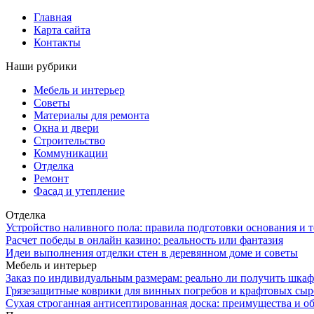
Главная
Карта сайта
Контакты
Наши рубрики
Мебель и интерьер
Советы
Материалы для ремонта
Окна и двери
Строительство
Коммуникации
Отделка
Ремонт
Фасад и утепление
Отделка
Устройство наливного пола: правила подготовки основания и 
Расчет победы в онлайн казино: реальность или фантазия
Идеи выполнения отделки стен в деревянном доме и советы
Мебель и интерьер
Заказ по индивидуальным размерам: реально ли получить шкаф
Грязезащитные коврики для винных погребов и крафтовых сыр
Сухая строганная антисептированная доска: преимущества и о