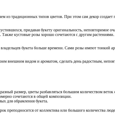
чем из традиционных типов цветов. При этом сам декор создает п
пустившихся, придавая букету оригинальность, неповторимое оч
я. Также кустовые розы хорошо сочетаются с другим растениями
 владельцев букета больше времени. Сами розы имеют тонкий аро
своим внешним видом и ароматом, сделать день радостным, непо
 разный размер, цветы разбавляться большим количеством веток 
номерно сочетаются в общей композиции.
мых для обрамления букета.
арок преподносится от коллектива или большого количества люде