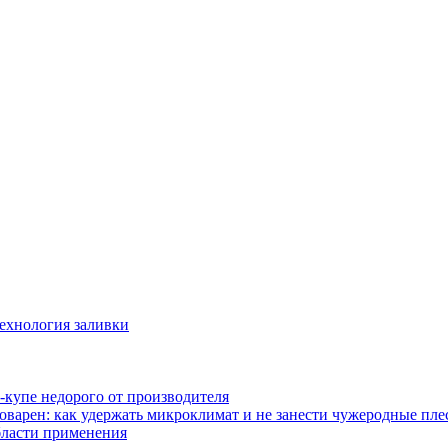
технология заливки
-купе недорого от производителя
оварен: как удержать микроклимат и не занести чужеродные пл
бласти применения