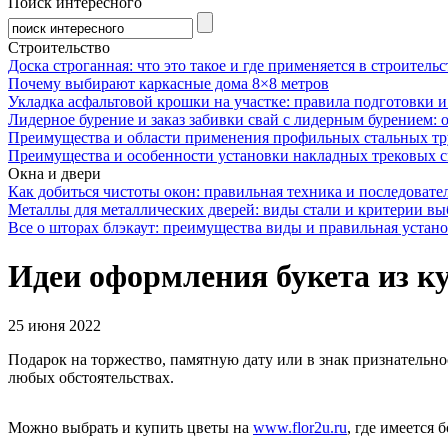
Поиск интересного
Строительство
Доска строганная: что это такое и где применяется в строительс
Почему выбирают каркасные дома 8×8 метров
Укладка асфальтовой крошки на участке: правила подготовки 
Лидерное бурение и заказ забивки свай с лидерным бурением: 
Преимущества и области применения профильных стальных тр
Преимущества и особенности установки накладных трековых с
Окна и двери
Как добиться чистоты окон: правильная техника и последовате
Металлы для металлических дверей: виды стали и критерии вы
Все о шторах блэкаут: преимущества виды и правильная устан
Идеи оформления букета из к
25 июня 2022
Подарок на торжество, памятную дату или в знак признательн
любых обстоятельствах.
Можно выбрать и купить цветы на
www.flor2u.ru
, где имеется