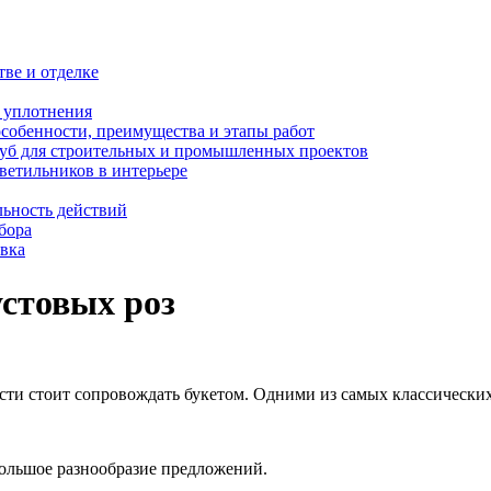
тве и отделке
и уплотнения
особенности, преимущества и этапы работ
уб для строительных и промышленных проектов
ветильников в интерьере
льность действий
бора
овка
устовых роз
ости стоит сопровождать букетом. Одними из самых классических
 большое разнообразие предложений.