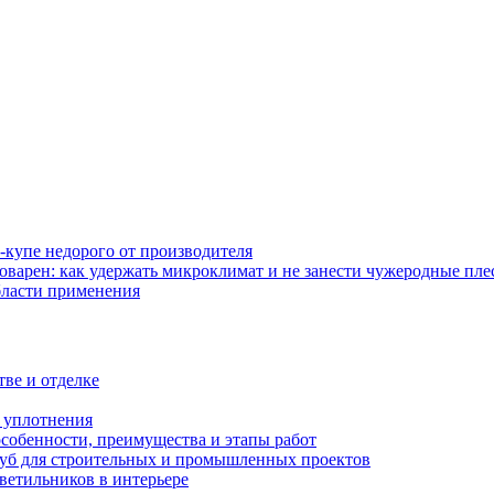
-купе недорого от производителя
оварен: как удержать микроклимат и не занести чужеродные пл
бласти применения
тве и отделке
и уплотнения
особенности, преимущества и этапы работ
уб для строительных и промышленных проектов
ветильников в интерьере