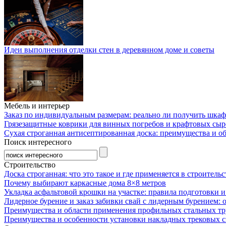
Идеи выполнения отделки стен в деревянном доме и советы
Мебель и интерьер
Заказ по индивидуальным размерам: реально ли получить шкаф
Грязезащитные коврики для винных погребов и крафтовых сыр
Сухая строганная антисептированная доска: преимущества и о
Поиск интересного
Строительство
Доска строганная: что это такое и где применяется в строительс
Почему выбирают каркасные дома 8×8 метров
Укладка асфальтовой крошки на участке: правила подготовки 
Лидерное бурение и заказ забивки свай с лидерным бурением: 
Преимущества и области применения профильных стальных тр
Преимущества и особенности установки накладных трековых с