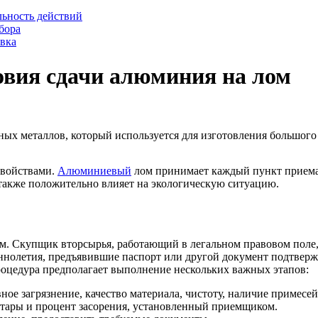
льность действий
бора
овка
овия сдачи алюминия на лом
х металлов, который используется для изготовления большого 
свойствами.
Алюминиевый
лом принимает каждый пункт приема 
а также положительно влияет на экологическую ситуацию.
м. Скупщик вторсырья, работающий в легальном правовом поле
ннолетия, предъявившие паспорт или другой документ подтверж
 Процедура предполагает выполнение нескольких важных этапов:
ое загрязнение, качество материала, чистоту, наличие примесей
 тары и процент засорения, установленный приемщиком.