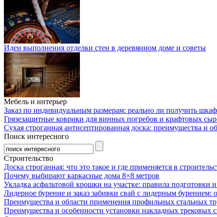
Идеи выполнения отделки стен в деревянном доме и советы
Мебель и интерьер
Заказ по индивидуальным размерам: реально ли получить шкаф
Грязезащитные коврики для винных погребов и крафтовых сыр
Сухая строганная антисептированная доска: преимущества и о
Поиск интересного
Строительство
Доска строганная: что это такое и где применяется в строительс
Почему выбирают каркасные дома 8×8 метров
Укладка асфальтовой крошки на участке: правила подготовки 
Лидерное бурение и заказ забивки свай с лидерным бурением: 
Преимущества и области применения профильных стальных тр
Преимущества и особенности установки накладных трековых с