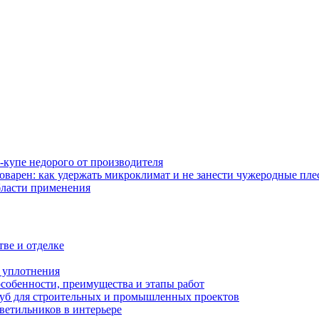
-купе недорого от производителя
оварен: как удержать микроклимат и не занести чужеродные пл
бласти применения
тве и отделке
и уплотнения
особенности, преимущества и этапы работ
уб для строительных и промышленных проектов
ветильников в интерьере