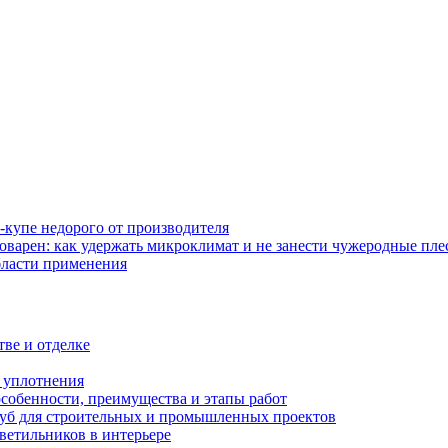
-купе недорого от производителя
оварен: как удержать микроклимат и не занести чужеродные пл
бласти применения
тве и отделке
и уплотнения
особенности, преимущества и этапы работ
уб для строительных и промышленных проектов
ветильников в интерьере