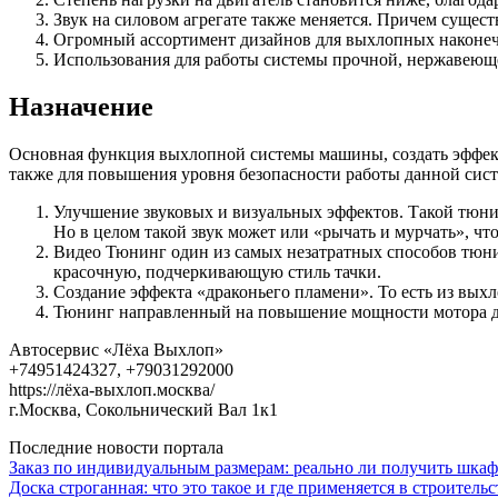
Звук на силовом агрегате также меняется. Причем сущес
Огромный ассортимент дизайнов для выхлопных наконечн
Использования для работы системы прочной, нержавеюще
Назначение
Основная функция выхлопной системы машины, создать эффект
также для повышения уровня безопасности работы данной сис
Улучшение звуковых и визуальных эффектов. Такой тюнин
Но в целом такой звук может или «рычать и мурчать», что
Видео Тюнинг один из самых незатратных способов тюнин
красочную, подчеркивающую стиль тачки.
Создание эффекта «драконьего пламени». То есть из вых
Тюнинг направленный на повышение мощности мотора до 
Автосервис «Лёха Выхлоп»
+74951424327, +79031292000
https://лёха-выхлоп.москва/
г.Москва, Сокольнический Вал 1к1
Последние новости портала
Заказ по индивидуальным размерам: реально ли получить шкаф
Доска строганная: что это такое и где применяется в строительс