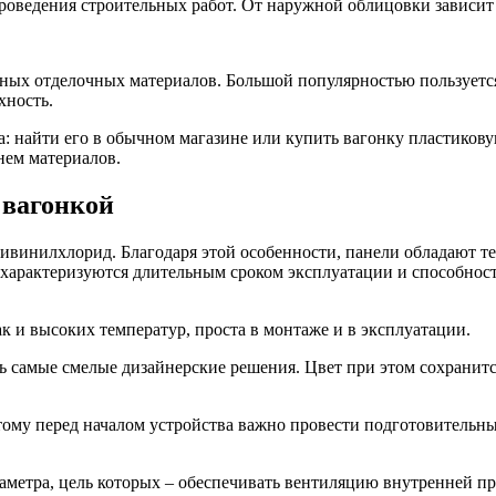
ведения строительных работ. От наружной облицовки зависит н
ых отделочных материалов. Большой популярностью пользуется 
хность.
а: найти его в обычном магазине или купить вагонку пластиков
нем материалов.
 вагонкой
ливинилхлорид. Благодаря этой особенности, панели обладают т
 характеризуются длительным сроком эксплуатации и способнос
к и высоких температур, проста в монтаже и в эксплуатации.
 самые смелые дизайнерские решения. Цвет при этом сохранится
ому перед началом устройства важно провести подготовительны
метра, цель которых – обеспечивать вентиляцию внутренней пр