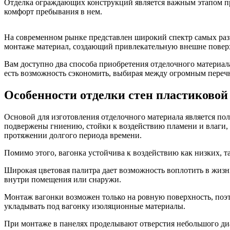
Отделка ограждающих конструкций является важным этапом про
комфорт пребывания в нем.
На современном рынке представлен широкий спектр самых разн
монтаже материал, создающий привлекательную внешне повер
Вам доступно два способа приобретения отделочного материал
есть возможность сэкономить, выбирая между огромным переч
Особенности отделки стен пластиковой
Основой для изготовления отделочного материала является по
подвержены гниению, стойки к воздействию пламени и влаги,
протяжении долгого периода времени.
Помимо этого, вагонка устойчива к воздействию как низких, та
Широкая цветовая палитра дает возможность воплотить в жизнь
внутри помещения или снаружи.
Монтаж вагонки возможен только на ровную поверхность, поэт
укладывать под вагонку изоляционные материалы.
При монтаже в панелях проделывают отверстия небольшого диа