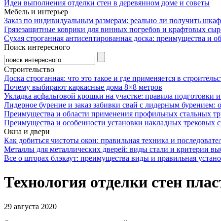
Идеи выполнения отделки стен в деревянном доме и советы
Мебель и интерьер
Заказ по индивидуальным размерам: реально ли получить шкаф
Грязезащитные коврики для винных погребов и крафтовых сыр
Сухая строганная антисептированная доска: преимущества и о
Поиск интересного
Строительство
Доска строганная: что это такое и где применяется в строительс
Почему выбирают каркасные дома 8×8 метров
Укладка асфальтовой крошки на участке: правила подготовки 
Лидерное бурение и заказ забивки свай с лидерным бурением: 
Преимущества и области применения профильных стальных тр
Преимущества и особенности установки накладных трековых с
Окна и двери
Как добиться чистоты окон: правильная техника и последовате
Металлы для металлических дверей: виды стали и критерии вы
Все о шторах блэкаут: преимущества виды и правильная устан
Технология отделки стен плас
29 августа 2020