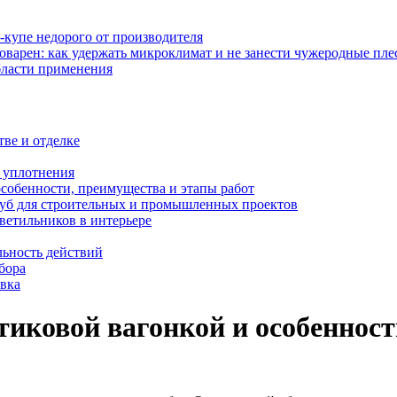
-купе недорого от производителя
оварен: как удержать микроклимат и не занести чужеродные пл
бласти применения
тве и отделке
и уплотнения
особенности, преимущества и этапы работ
уб для строительных и промышленных проектов
ветильников в интерьере
льность действий
бора
овка
тиковой вагонкой и особенност