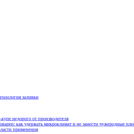
технология заливки
-купе недорого от производителя
оварен: как удержать микроклимат и не занести чужеродные пл
бласти применения