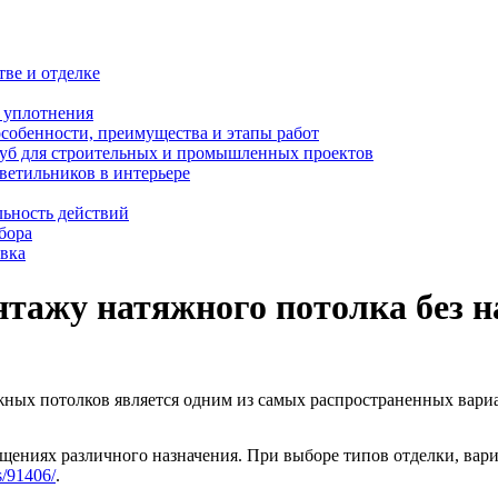
тве и отделке
и уплотнения
особенности, преимущества и этапы работ
уб для строительных и промышленных проектов
ветильников в интерьере
льность действий
бора
овка
нтажу натяжного потолка без н
ых потолков является одним из самых распространенных вариа
щениях различного назначения. При выборе типов отделки, вар
s/91406/
.