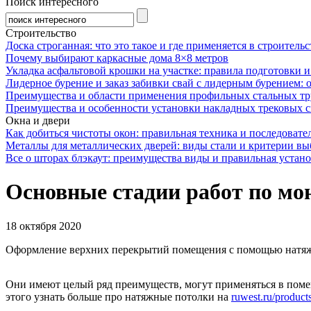
Поиск интересного
Строительство
Доска строганная: что это такое и где применяется в строительс
Почему выбирают каркасные дома 8×8 метров
Укладка асфальтовой крошки на участке: правила подготовки 
Лидерное бурение и заказ забивки свай с лидерным бурением: 
Преимущества и области применения профильных стальных тр
Преимущества и особенности установки накладных трековых с
Окна и двери
Как добиться чистоты окон: правильная техника и последовате
Металлы для металлических дверей: виды стали и критерии вы
Все о шторах блэкаут: преимущества виды и правильная устан
Основные стадии работ по мо
18 октября 2020
Оформление верхних перекрытий помещения с помощью натяжн
Они имеют целый ряд преимуществ, могут применяться в поме
этого узнать больше про натяжные потолки на
ruwest.ru/product