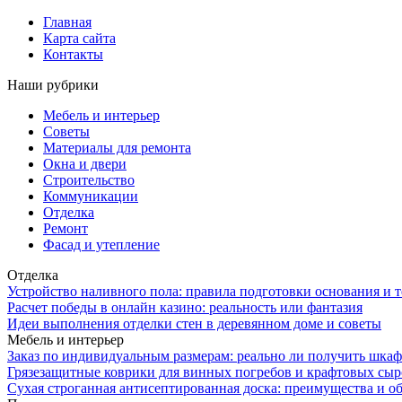
Главная
Карта сайта
Контакты
Наши рубрики
Мебель и интерьер
Советы
Материалы для ремонта
Окна и двери
Строительство
Коммуникации
Отделка
Ремонт
Фасад и утепление
Отделка
Устройство наливного пола: правила подготовки основания и 
Расчет победы в онлайн казино: реальность или фантазия
Идеи выполнения отделки стен в деревянном доме и советы
Мебель и интерьер
Заказ по индивидуальным размерам: реально ли получить шкаф
Грязезащитные коврики для винных погребов и крафтовых сыр
Сухая строганная антисептированная доска: преимущества и о