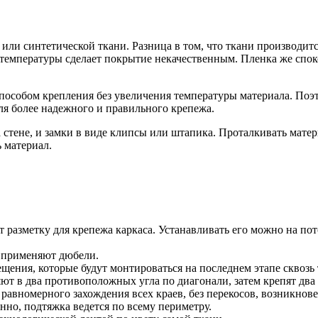
или синтетической ткани. Разница в том, что ткани производит
 температуры сделает покрытие некачественным. Пленка же спок
пособом крепления без увеличения температуры материала. Поэ
для более надежного и правильного крепежа.
а стене, и замки в виде клипсы или штапика. Проталкивать мат
 материал.
 разметку для крепежа каркаса. Устанавливать его можно на пот
о применяют дюбели.
щения, которые будут монтироваться на последнем этапе сквозь 
ют в два противоположных угла по диагонали, затем крепят два
равномерного захождения всех краев, без перекосов, возникнове
нно, подтяжка ведется по всему периметру.