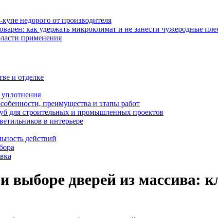
-купе недорого от производителя
оварен: как удержать микроклимат и не занести чужеродные пл
бласти применения
тве и отделке
и уплотнения
особенности, преимущества и этапы работ
уб для строительных и промышленных проектов
ветильников в интерьере
льность действий
бора
овка
и выборе дверей из массива: