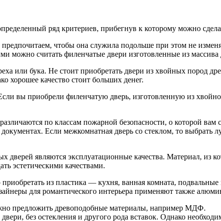
определенный ряд критериев, прибегнув к которому можно сдел
редпочитаем, чтобы она служила подольше при этом не изменяя
 можно считать филенчатые двери изготовленные из массива д
ореха или бука. Не стоит приобретать двери из хвойных пород 
о хорошее качество стоит больших денег.
Если вы приобрели филенчатую дверь, изготовленную из хвойной
азличаются по классам пожарной безопасности, о которой вам см
 документах. Если межкомнатная дверь со стеклом, то выбрать 
дверей являются эксплуатационные качества. Материал, из кот
ать эстетическими качествами.
 приобретать из пластика — кухня, ванная комната, подвальны
зайнеры для романтического интерьера применяют также алюми
можно предложить древоподобные материалы, например МДФ.
двери, без остекления и другого рода вставок. Однако необходи