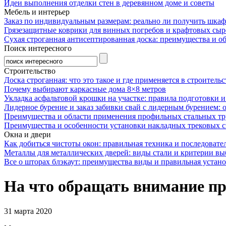
Идеи выполнения отделки стен в деревянном доме и советы
Мебель и интерьер
Заказ по индивидуальным размерам: реально ли получить шкаф
Грязезащитные коврики для винных погребов и крафтовых сыр
Сухая строганная антисептированная доска: преимущества и о
Поиск интересного
Строительство
Доска строганная: что это такое и где применяется в строительс
Почему выбирают каркасные дома 8×8 метров
Укладка асфальтовой крошки на участке: правила подготовки 
Лидерное бурение и заказ забивки свай с лидерным бурением: 
Преимущества и области применения профильных стальных тр
Преимущества и особенности установки накладных трековых с
Окна и двери
Как добиться чистоты окон: правильная техника и последовате
Металлы для металлических дверей: виды стали и критерии вы
Все о шторах блэкаут: преимущества виды и правильная устан
На что обращать внимание пр
31 марта 2020