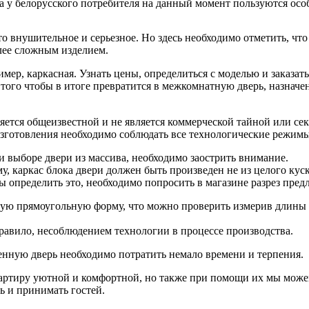
а у белорусского потребителя на данный момент пользуются о
то внушительное и серьезное. Но здесь необходимо отметить, что
лее сложным изделием.
мер, каркасная. Узнать цены, определиться с моделью и заказат
того чтобы в итоге превратится в межкомнатную дверь, назначен
ется общеизвестной и не является коммерческой тайной или сек
зготовления необходимо соблюдать все технологические режимы,
и выборе двери из массива, необходимо заострить внимание.
у, каркас блока двери должен быть произведен не из целого кус
бы определить это, необходимо попросить в магазине разрез пред
ную прямоугольную форму, что можно проверить измерив длины
равило, несоблюдением технологии в процессе производства.
нную дверь необходимо потратить немало времени и терпения.
артиру уютной и комфортной, но также при помощи их мы можем
ь и принимать гостей.