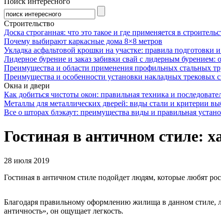
Поиск интересного
Строительство
Доска строганная: что это такое и где применяется в строительс
Почему выбирают каркасные дома 8×8 метров
Укладка асфальтовой крошки на участке: правила подготовки 
Лидерное бурение и заказ забивки свай с лидерным бурением: 
Преимущества и области применения профильных стальных тр
Преимущества и особенности установки накладных трековых с
Окна и двери
Как добиться чистоты окон: правильная техника и последовате
Металлы для металлических дверей: виды стали и критерии вы
Все о шторах блэкаут: преимущества виды и правильная устан
Гостиная в античном стиле: 
28 июля 2019
Гостиная в античном стиле подойдет людям, которые любят рос
Благодаря правильному оформлению жилища в данном стиле, л
античность», он ощущает легкость.