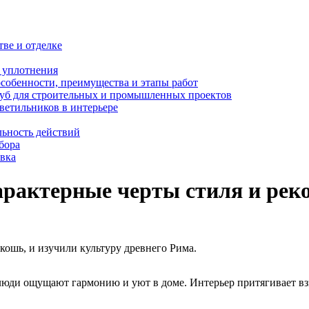
тве и отделке
и уплотнения
особенности, преимущества и этапы работ
уб для строительных и промышленных проектов
ветильников в интерьере
льность действий
бора
овка
характерные черты стиля и ре
кошь, и изучили культуру древнего Рима.
юди ощущают гармонию и уют в доме. Интерьер притягивает взг