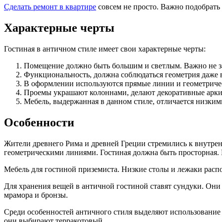
Сделать ремонт в квартире
совсем не просто. Важно подобрать 
Характерные черты
Гостиная в античном стиле имеет свои характерные черты:
Помещение должно быть большим и светлым. Важно не 
Функциональность, должна соблюдаться геометрия даже в
В оформлении используются прямые линии и геометриче
Проемы украшают колоннами, делают декоративные арки
Мебель, выдержанная в данном стиле, отличается низки
Особенности
Жители древнего Рима и древней Греции стремились к внутренн
геометрическими линиями. Гостиная должна быть просторная. 
Мебель для гостиной приземиста. Низкие столы и лежаки распо
Для хранения вещей в античной гостиной ставят сундуки. Они
мрамора и бронзы.
Среди особенностей античного стиля выделяют использование з
они выбирают терракотовый.