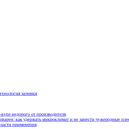
технология заливки
-купе недорого от производителя
оварен: как удержать микроклимат и не занести чужеродные пл
бласти применения