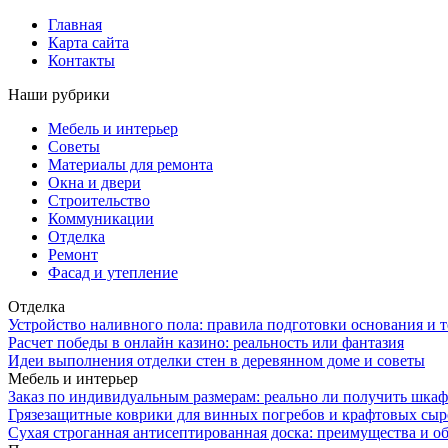
Главная
Карта сайта
Контакты
Наши рубрики
Мебель и интерьер
Советы
Материалы для ремонта
Окна и двери
Строительство
Коммуникации
Отделка
Ремонт
Фасад и утепление
Отделка
Устройство наливного пола: правила подготовки основания и 
Расчет победы в онлайн казино: реальность или фантазия
Идеи выполнения отделки стен в деревянном доме и советы
Мебель и интерьер
Заказ по индивидуальным размерам: реально ли получить шкаф
Грязезащитные коврики для винных погребов и крафтовых сыр
Сухая строганная антисептированная доска: преимущества и о