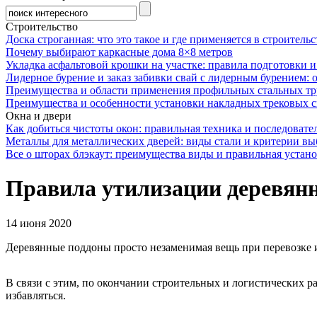
Строительство
Доска строганная: что это такое и где применяется в строительс
Почему выбирают каркасные дома 8×8 метров
Укладка асфальтовой крошки на участке: правила подготовки 
Лидерное бурение и заказ забивки свай с лидерным бурением: 
Преимущества и области применения профильных стальных тр
Преимущества и особенности установки накладных трековых с
Окна и двери
Как добиться чистоты окон: правильная техника и последовате
Металлы для металлических дверей: виды стали и критерии вы
Все о шторах блэкаут: преимущества виды и правильная устан
Правила утилизации деревянн
14 июня 2020
Деревянные поддоны просто незаменимая вещь при перевозке и
В связи с этим, по окончании строительных и логистических ра
избавляться.