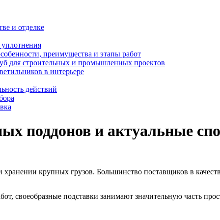
тве и отделке
и уплотнения
особенности, преимущества и этапы работ
уб для строительных и промышленных проектов
ветильников в интерьере
льность действий
бора
овка
ых поддонов и актуальные сп
 хранении крупных грузов. Большинство поставщиков в качеств
бот, своеобразные подставки занимают значительную часть прост