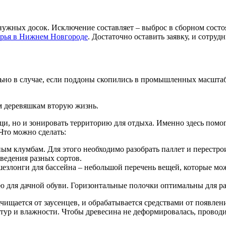
ужных досок. Исключение составляет – выброс в сборном состо
рья в Нижнем Новгороде
. Достаточно оставить заявку, и сотру
ьно в случае, если поддоны скопились в промышленных масштаб
м деревяшкам вторую жизнь.
ощи, но и зонировать территорию для отдыха. Именно здесь по
Что можно сделать:
ым клумбам. Для этого необходимо разобрать паллет и перестр
ведения разных сортов.
 шезлонги для бассейна – небольшой перечень вещей, которые мо
 для дачной обуви. Горизонтальные полочки оптимальны для раз
чищается от заусенцев, и обрабатывается средствами от появлен
ур и влажности. Чтобы древесина не деформировалась, проводит