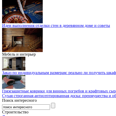
Идеи выполнения отделки стен в деревянном доме и советы
Мебель и интерьер
Заказ по индивидуальным размерам: реально ли получить шкаф
Грязезащитные коврики для винных погребов и крафтовых сыр
Сухая строганная антисептированная доска: преимущества и о
Поиск интересного
Строительство