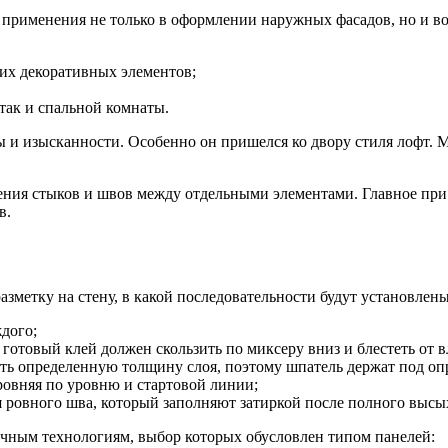
 применения не только в оформлении наружных фасадов, но и во 
их декоративных элементов;
так и спальной комнаты.
 и изысканности. Особенно он пришелся ко двору стиля лофт. М
ления стыков и швов между отдельными элементами. Главное пр
в.
азметку на стену, в какой последовательности будут установле
дого;
готовый клей должен скользить по миксеру вниз и блестеть от 
ть определенную толщину слоя, поэтому шпатель держат под оп
ровняя по уровню и стартовой линии;
 ровного шва, который заполняют затиркой после полного высы
ичным технологиям, выбор которых обусловлен типом панелей: