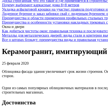
Доска строганная: что это такое и где применяется в строительс
Почему выбирают каркасные дома 8×8 метров
Укладка асфальтовой крошки на участке: правила подготовки 
Лидерное бурение и заказ забивки свай с лидерным бурением: 
Преимущества и области применения профильных стальных тр
Преимущества и особенности установки накладных трековых с
Окна и двери
Как добиться чистоты окон: правильная техника и последовате
Металлы для металлических дверей: виды стали и критерии вы
Все о шторах блэкаут: преимущества виды и правильная устан
Керамогранит, имитирующий 
25 февраля 2020
Облицовка фасада здания увеличивает срок жизни строения. 
сторон.
Одни из самых популярных облицовочных материалов в послед
строительных магазинах.
Достоинства