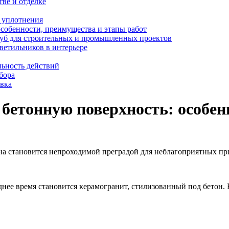
тве и отделке
и уплотнения
особенности, преимущества и этапы работ
уб для строительных и промышленных проектов
ветильников в интерьере
льность действий
бора
овка
бетонную поверхность: особен
Она становится непроходимой преградой для неблагоприятных п
нее время становится керамогранит, стилизованный под бетон.